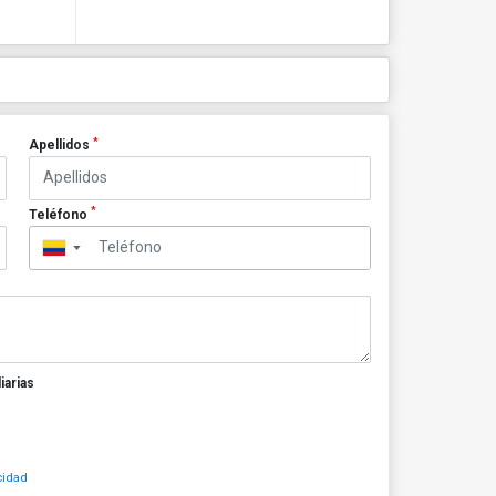
*
Apellidos
*
Teléfono
▼
iarias
cidad