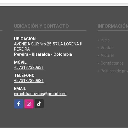
UBICACIÓN Y CONTACTO
INFORMACIÓ
UBICACIÓN
Inicio
AVENIDA SUR Nro 25-57 LA LORENA II
Ventas
PEREIRA
Pereira - Risaralda - Colombia
Alquiler
MÓVIL
Contáctenos
+573137320831
Políticas de pr
TELÉFONO
+573137320831
EMAIL
inmobiliariavisos@gmail.com
Facebook
Instagram
TikTok