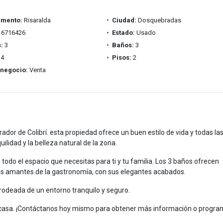
amento:
Risaralda
Ciudad:
Dosquebradas
6716426
Estado:
Usado
:
3
Baños:
3
4
Pisos:
2
 negocio:
Venta
or de Colibrí. esta propiedad ofrece un buen estilo de vida y todas la
lidad y la belleza natural de la zona.
todo el espacio que necesitas para ti y tu familia. Los 3 baños ofrecen
los amantes de la gastronomía, con sus elegantes acabados.
rodeada de un entorno tranquilo y seguro.
ca casa. ¡Contáctanos hoy mismo para obtener más información o progra