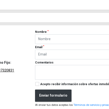
*
Nombre
*
Email
no Fijo:
Comentarios
37320831
Acepto recibir información sobre ofertas inmobil
Enviar formulario
Al enviar tus datos aceptas los
Términos de servicio y priva