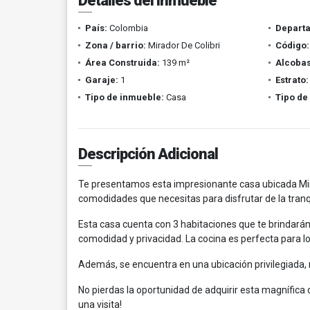
Detalles del inmueble
País:
Colombia
Depart
Zona / barrio:
Mirador De Colibri
Código:
Área Construida:
139 m²
Alcobas
Garaje:
1
Estrato:
Tipo de inmueble:
Casa
Tipo de
Descripción Adicional
Te presentamos esta impresionante casa ubicada Mirad
comodidades que necesitas para disfrutar de la tranqui
Esta casa cuenta con 3 habitaciones que te brindarán 
comodidad y privacidad. La cocina es perfecta para 
Además, se encuentra en una ubicación privilegiada, 
No pierdas la oportunidad de adquirir esta magnífi
una visita!