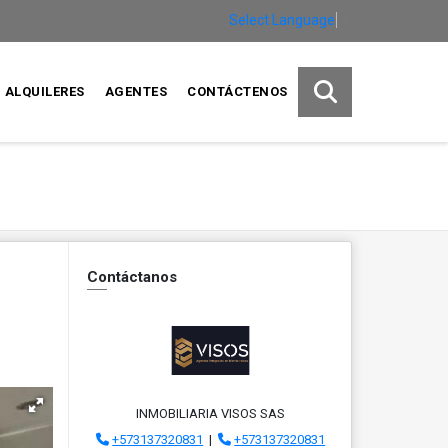
Select Language
▼
ALQUILERES
AGENTES
CONTÁCTENOS
Contáctanos
INMOBILIARIA VISOS SAS
+573137320831
|
+573137320831