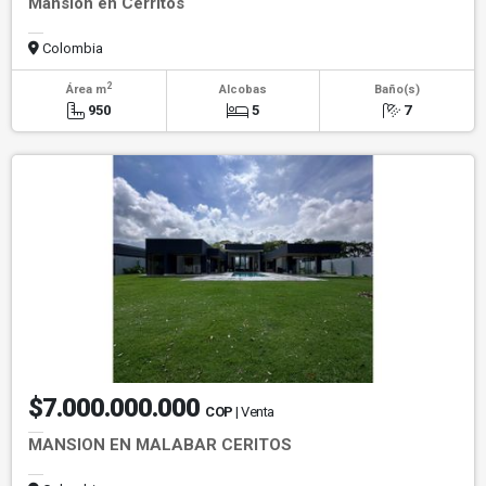
Mansión en Cerritos
Colombia
2
Área m
Alcobas
Baño(s)
950
5
7
$7.000.000.000
COP
| Venta
MANSION EN MALABAR CERITOS