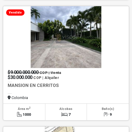
Vendido
$9.000.000.000
COP | Venta
$30.000.000
COP | Alquiler
MANSION EN CERRITOS
Colombia
2
Área m
Alcobas
Baño(s)
1000
7
9