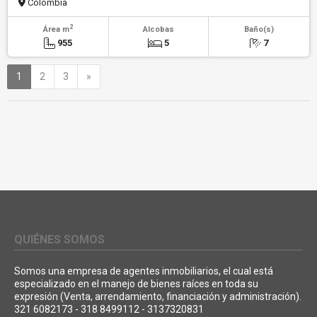
Colombia
2
Área m
Alcobas
Baño(s)
955
5
7
Siguiente
1
2
3
»
QUIÉNES SOMOS
Somos una empresa de agentes inmobiliarios, el cual está
especializado en el manejo de bienes raíces en toda su
expresión (Venta, arrendamiento, financiación y administración).
321 6082173 - 318 8499112 - 3137320831