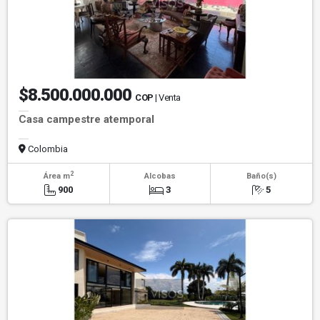
$8.500.000.000
COP
| Venta
Casa campestre atemporal
Colombia
2
Área m
Alcobas
Baño(s)
900
3
5