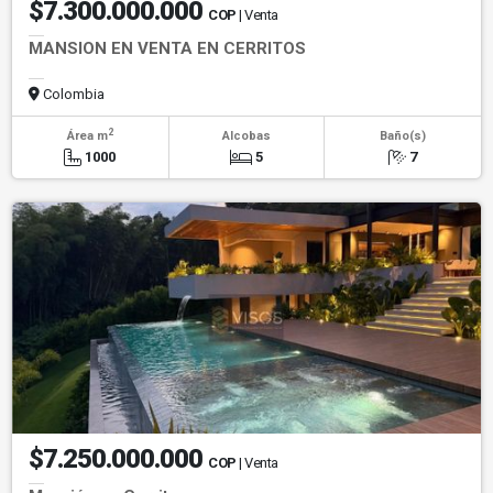
$7.300.000.000
COP
| Venta
MANSION EN VENTA EN CERRITOS
Colombia
2
Área m
Alcobas
Baño(s)
1000
5
7
$7.250.000.000
COP
| Venta