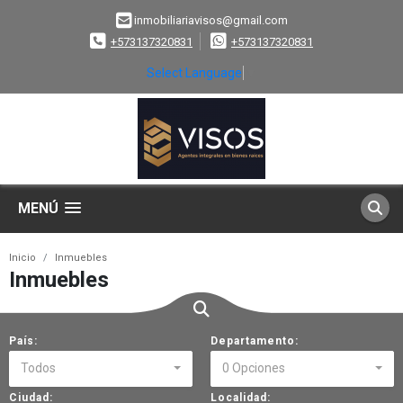
inmobiliariavisos@gmail.com
+573137320831
+573137320831
Select Language
▼
MENÚ
Inicio
Inmuebles
Inmuebles
País:
Departamento:
Todos
0 Opciones
Ciudad:
Localidad: