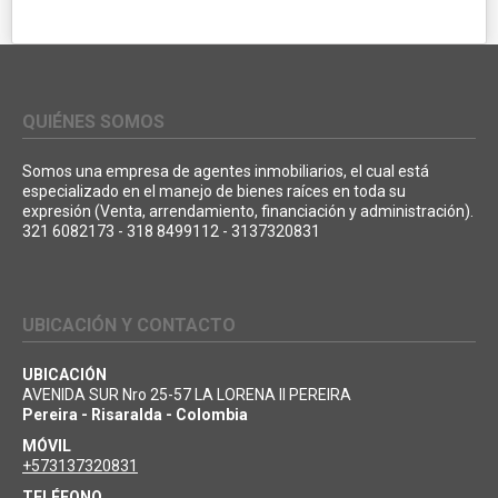
QUIÉNES SOMOS
Somos una empresa de agentes inmobiliarios, el cual está
especializado en el manejo de bienes raíces en toda su
expresión (Venta, arrendamiento, financiación y administración).
321 6082173 - 318 8499112 - 3137320831
UBICACIÓN Y CONTACTO
UBICACIÓN
AVENIDA SUR Nro 25-57 LA LORENA II PEREIRA
Pereira - Risaralda - Colombia
MÓVIL
+573137320831
TELÉFONO