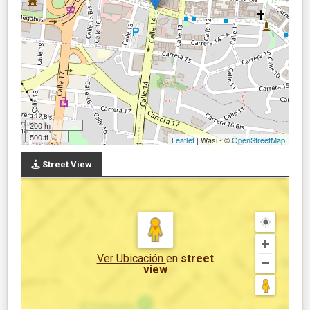
200 m
500 ft
Leaflet
| Wasi - ©
OpenStreetMap
Street View
Ver Ubicación
en
street
view