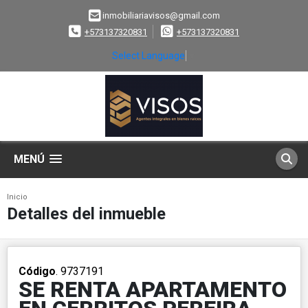
inmobiliariavisos@gmail.com
+573137320831
+573137320831
Select Language
▼
MENÚ
Inicio
Detalles del inmueble
Código
. 9737191
SE RENTA APARTAMENTO