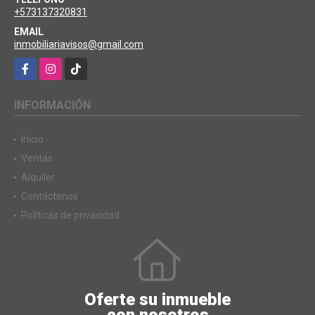
+573137320831
EMAIL
inmobiliariavisos@gmail.com
Facebook
Instagram
TikTok
INFORMACIÓN
Inicio
Ventas
Alquiler
Contáctenos
Políticas de privacidad
Oferte su inmueble
con nosotros