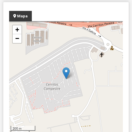
Mapa
+
−
200 m