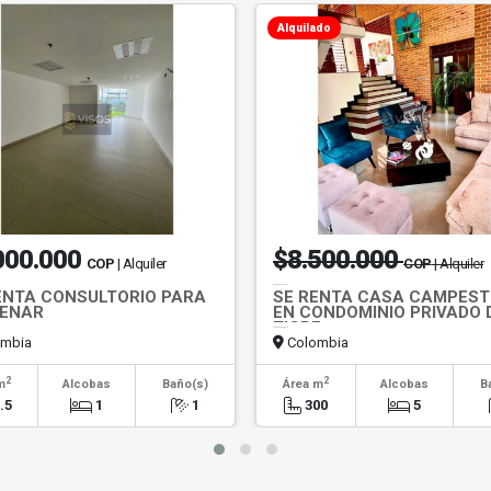
Alquilado
000.000
$8.500.000
COP
| Alquiler
COP
| Alquiler
ENTA CONSULTORIO PARA
SE RENTA CASA CAMPEST
ENAR
EN CONDOMINIO PRIVADO 
TIGRE
mbia
Colombia
2
2
m
Alcobas
Baño(s)
Área m
Alcobas
B
.5
1
1
300
5