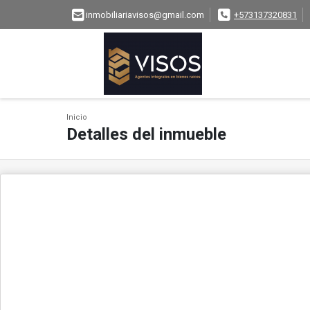
inmobiliariavisos@gmail.com
+573137320831
Inicio
Detalles del inmueble