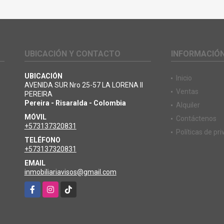
UBICACIÓN Y CONTACTO
INFORMACIÓ
UBICACIÓN
Inicio
AVENIDA SUR Nro 25-57 LA LORENA II
Ventas
PEREIRA
Pereira - Risaralda - Colombia
Alquiler
MÓVIL
Contáctenos
+573137320831
Políticas de pr
TELÉFONO
+573137320831
EMAIL
inmobiliariavisos@gmail.com
Facebook
Instagram
TikTok