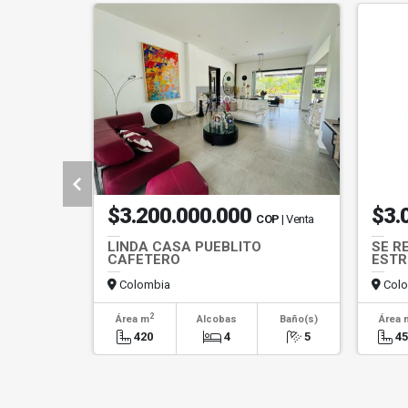
$3.200.000.000
$3.
COP
| Venta
LINDA CASA PUEBLITO
SE R
CAFETERO
ESTR
Colombia
Colo
2
Área m
Alcobas
Baño(s)
Área 
420
4
5
45