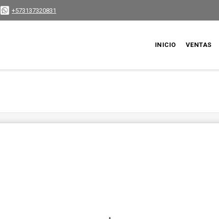
+573137320831
INICIO
VENTAS