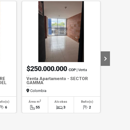
$250.000.000
$3.40
COP
| Venta
RE
Venta Apartamento - SECTOR
CONSULT
DEL
GAMMA
Colombia
Colombi
2
2
año(s)
Área m
Alcobas
Baño(s)
Área m
6
55
3
2
34