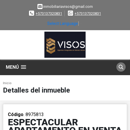
inmobiliariavisos@gmail.com
+573137320831
+573137320831
Select Language
▼
MENÚ
Inicio
Detalles del inmueble
Código
. 8975813
ESPECTACULAR