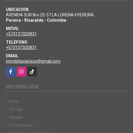
UBICACIÓN
AVENIDA SUR Nro 25-57 LA LORENA II PEREIRA
Pereira - Risaralda - Colombia
MÓVIL
+573137320831
TELÉFONO
+573137320831
EMAIL
inmobiliariavisos@gmail.com
Facebook
Instagram
TikTok
INFORMACIÓN
Inicio
Ventas
Alquiler
Contáctenos