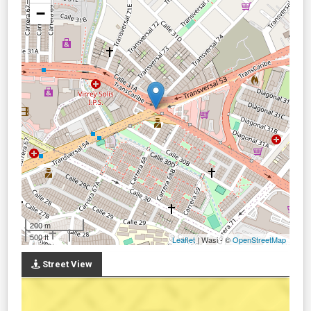
−
200 m
500 ft
Leaflet
| Wasi - ©
OpenStreetMap
Street View