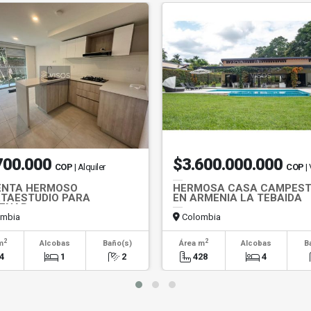
700.000
$3.600.000.000
COP
| Alquiler
COP
|
ENTA HERMOSO
HERMOSA CASA CAMPES
TAESTUDIO PARA
EN ARMENIA LA TEBAIDA
ENAR
mbia
Colombia
2
2
m
Alcobas
Baño(s)
Área m
Alcobas
B
4
1
2
428
4