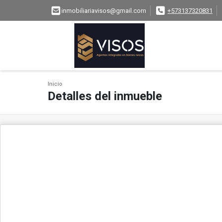
inmobiliariavisos@gmail.com
+573137320831
Inicio
Detalles del inmueble