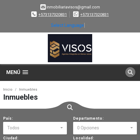
inmobiliariavisos@gmail.com
+573137320831
+573137320831
Select Language
▼
MENÚ
Inicio
Inmuebles
Inmuebles
País:
Departamento:
Todos
0 Opciones
Ciudad:
Localidad: