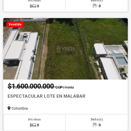
Alcobas
Baño(s)
0
0
Vendido
$1.600.000.000
COP
| Venta
ESPECTACULAR LOTE EN MALABAR
Colombia
Alcobas
Baño(s)
0
0