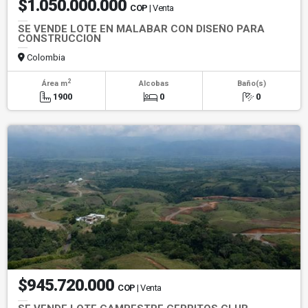
$1.050.000.000
COP
| Venta
SE VENDE LOTE EN MALABAR CON DISEÑO PARA
CONSTRUCCION
Colombia
2
Área m
Alcobas
Baño(s)
1900
0
0
$945.720.000
COP
| Venta