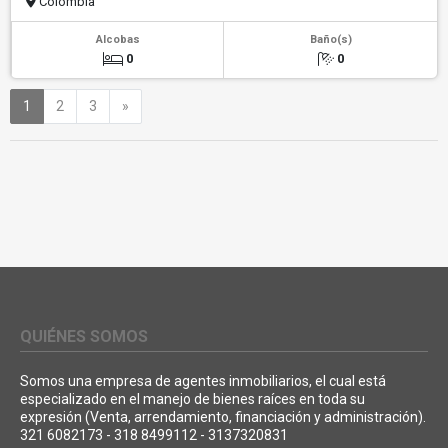
Colombia
Alcobas
Baño(s)
0
0
Siguiente
1
2
3
»
QUIÉNES SOMOS
Somos una empresa de agentes inmobiliarios, el cual está
especializado en el manejo de bienes raíces en toda su
expresión (Venta, arrendamiento, financiación y administración).
321 6082173 - 318 8499112 - 3137320831