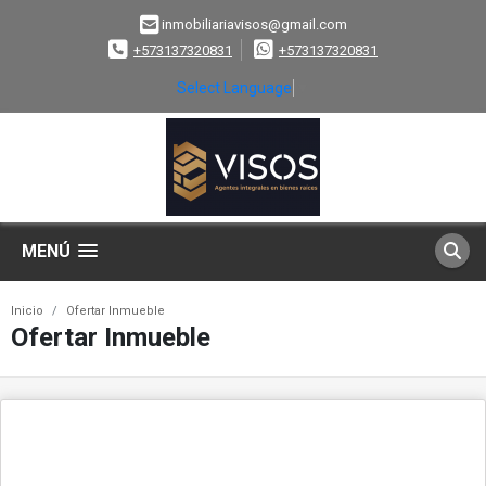
inmobiliariavisos@gmail.com
+573137320831
+573137320831
Select Language
▼
MENÚ
Inicio
Ofertar Inmueble
Ofertar Inmueble