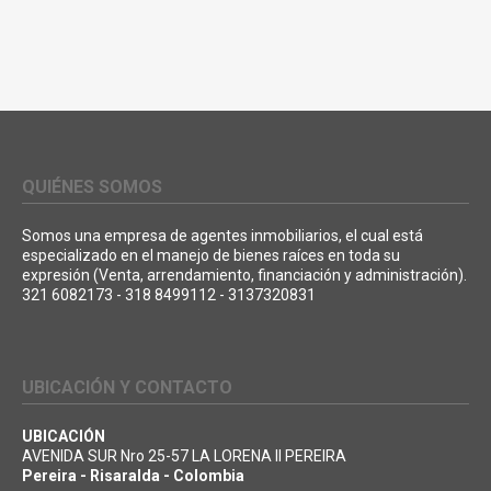
QUIÉNES SOMOS
Somos una empresa de agentes inmobiliarios, el cual está
especializado en el manejo de bienes raíces en toda su
expresión (Venta, arrendamiento, financiación y administración).
321 6082173 - 318 8499112 - 3137320831
UBICACIÓN Y CONTACTO
UBICACIÓN
AVENIDA SUR Nro 25-57 LA LORENA II PEREIRA
Pereira - Risaralda - Colombia