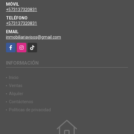
MÓVIL
+573137320831
TELÉFONO
+573137320831
EMAIL
inmobiliariavisos@gmail.com
Facebook
Instagram
TikTok
INFORMACIÓN
Inicio
Ventas
Alquiler
Contáctenos
Políticas de privacidad