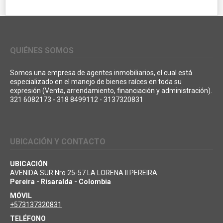
QUIÉNES SOMOS
Somos una empresa de agentes inmobiliarios, el cual está
especializado en el manejo de bienes raíces en toda su
expresión (Venta, arrendamiento, financiación y administración).
321 6082173 - 318 8499112 - 3137320831
UBICACIÓN Y CONTACTO
UBICACIÓN
AVENIDA SUR Nro 25-57 LA LORENA II PEREIRA
Pereira - Risaralda - Colombia
MÓVIL
+573137320831
TELÉFONO