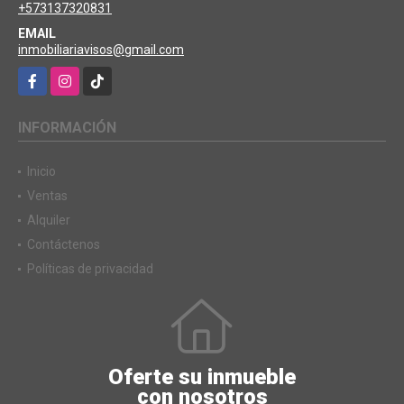
+573137320831
EMAIL
inmobiliariavisos@gmail.com
Facebook
Instagram
TikTok
INFORMACIÓN
Inicio
Ventas
Alquiler
Contáctenos
Políticas de privacidad
Oferte su inmueble
con nosotros