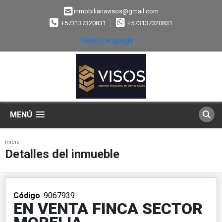
inmobiliariavisos@gmail.com
+573137320831
+573137320831
Select Language
▼
MENÚ
Inicio
Detalles del inmueble
Código
. 9067939
EN VENTA FINCA SECTOR