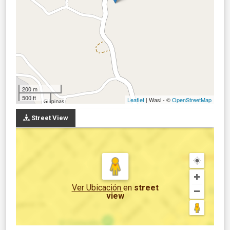
200 m
500 ft
Leaflet
| Wasi - ©
OpenStreetMap
Street View
Ver Ubicación
en
street
view