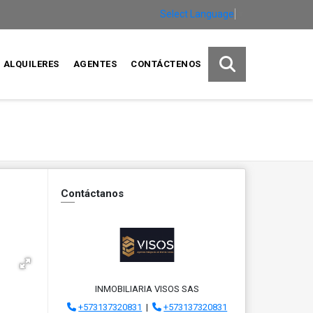
Select Language
▼
ALQUILERES
AGENTES
CONTÁCTENOS
Contáctanos
INMOBILIARIA VISOS SAS
+573137320831
|
+573137320831