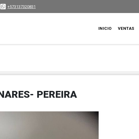
+573137320831
INICIO
VENTAS
INARES- PEREIRA