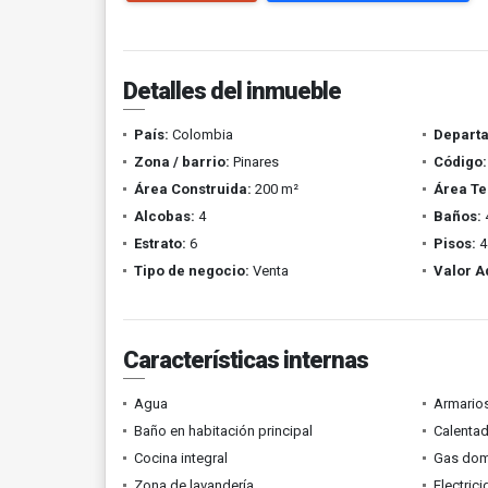
Detalles del inmueble
País:
Colombia
Depart
Zona / barrio:
Pinares
Código:
Área Construida:
200 m²
Área Te
Alcobas:
4
Baños:
Estrato:
6
Pisos:
4
Tipo de negocio:
Venta
Valor A
Características internas
Agua
Armario
Baño en habitación principal
Calenta
Cocina integral
Gas domi
Zona de lavandería
Electric