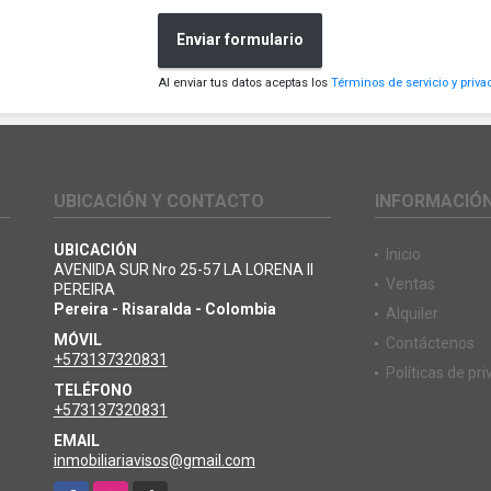
Enviar formulario
Al enviar tus datos aceptas los
Términos de servicio y priva
UBICACIÓN Y CONTACTO
INFORMACIÓ
UBICACIÓN
Inicio
AVENIDA SUR Nro 25-57 LA LORENA II
Ventas
PEREIRA
Pereira - Risaralda - Colombia
Alquiler
MÓVIL
Contáctenos
+573137320831
Políticas de pr
TELÉFONO
+573137320831
EMAIL
inmobiliariavisos@gmail.com