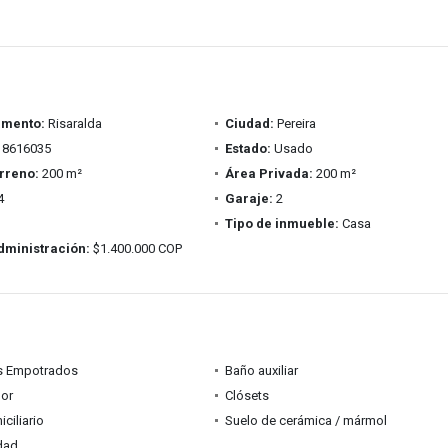
amento:
Risaralda
Ciudad:
Pereira
8616035
Estado:
Usado
rreno:
200 m²
Área Privada:
200 m²
4
Garaje:
2
Tipo de inmueble:
Casa
dministración:
$1.400.000 COP
s Empotrados
Baño auxiliar
dor
Clósets
ciliario
Suelo de cerámica / mármol
idad