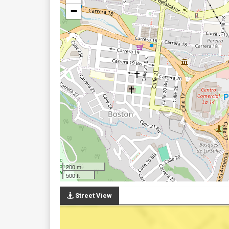
−
200 m
500 ft
Street View