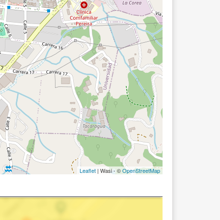
Leaflet
| Wasi - ©
OpenStreetMap