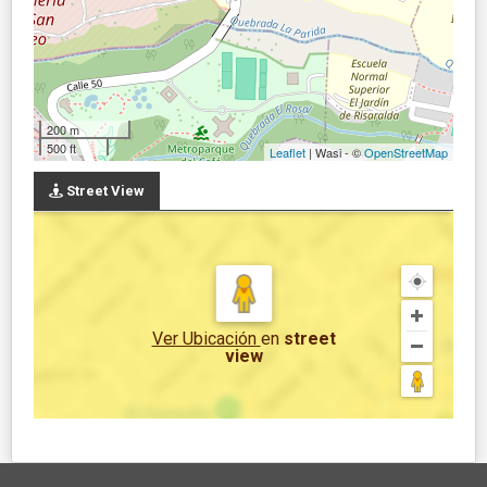
200 m
500 ft
Leaflet
| Wasi - ©
OpenStreetMap
Street View
Ver Ubicación
en
street
view