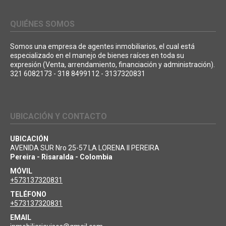
QUIÉNES SOMOS
Somos una empresa de agentes inmobiliarios, el cual está
especializado en el manejo de bienes raíces en toda su
expresión (Venta, arrendamiento, financiación y administración).
321 6082173 - 318 8499112 - 3137320831
UBICACIÓN Y CONTACTO
UBICACIÓN
AVENIDA SUR Nro 25-57 LA LORENA II PEREIRA
Pereira - Risaralda - Colombia
MÓVIL
+573137320831
TELÉFONO
+573137320831
EMAIL