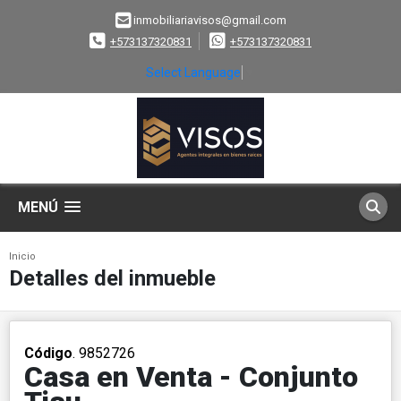
inmobiliariavisos@gmail.com
+573137320831
+573137320831
Select Language
▼
MENÚ
Inicio
Detalles del inmueble
Código
. 9852726
Casa en Venta - Conjunto