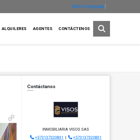
Select Language
▼
ALQUILERES
AGENTES
CONTÁCTENOS
Contáctanos
INMOBILIARIA VISOS SAS
+573137320831
|
+573137320831