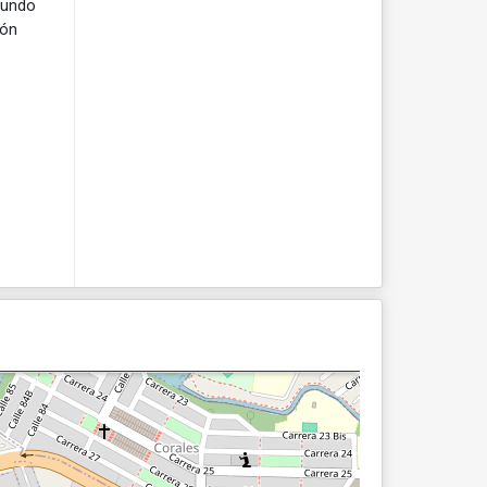
gundo
ión