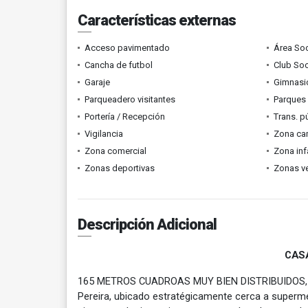
Características externas
Acceso pavimentado
Área Soc
Cancha de futbol
Club Soc
Garaje
Gimnasi
Parqueadero visitantes
Parques
Portería / Recepción
Trans. p
Vigilancia
Zona ca
Zona comercial
Zona infa
Zonas deportivas
Zonas v
Descripción Adicional
CAS
165 METROS CUADROAS MUY BIEN DISTRIBUIDOS, es
Pereira, ubicado estratégicamente cerca a supermer