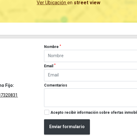
Ver Ubicación
en
street view
*
Nombre
*
Email
no Fijo:
Comentarios
37320831
Acepto recibir información sobre ofertas inmobil
Enviar formulario