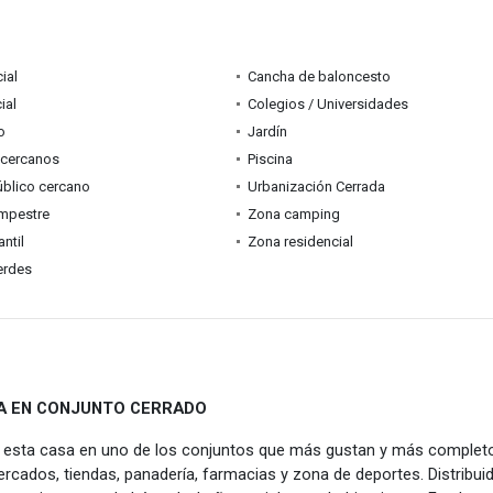
ial
Cancha de baloncesto
ial
Colegios / Universidades
o
Jardín
 cercanos
Piscina
úblico cercano
Urbanización Cerrada
mpestre
Zona camping
ntil
Zona residencial
erdes
A EN CONJUNTO CERRADO
ta casa en uno de los conjuntos que más gustan y más complet
cados, tiendas, panadería, farmacias y zona de deportes. Distribui