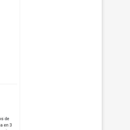
os de
da en 3