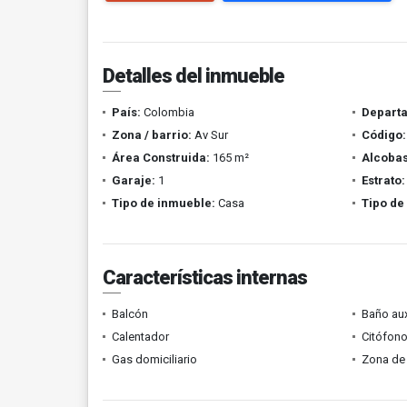
Detalles del inmueble
País:
Colombia
Depart
Zona / barrio:
Av Sur
Código:
Área Construida:
165 m²
Alcobas
Garaje:
1
Estrato:
Tipo de inmueble:
Casa
Tipo de
Características internas
Balcón
Baño aux
Calentador
Citófono
Gas domiciliario
Zona de 