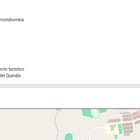
on motobomba
cto turístico
del Quindío