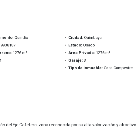
amento:
Quindío
Ciudad:
Quimbaya
9938187
Estado:
Usado
rreno:
1276 m²
Área Privada:
1276 m²
4
Garaje:
3
Tipo de inmueble:
Casa Campestre
n del Eje Cafetero, zona reconocida por su alta valorización y atractiv