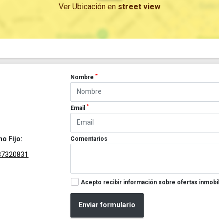
Ver Ubicación
en
street view
*
Nombre
*
Email
no Fijo:
Comentarios
37320831
Acepto recibir información sobre ofertas inmobil
Enviar formulario