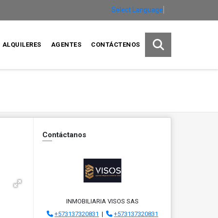
Select Language
▼
ALQUILERES
AGENTES
CONTÁCTENOS
Contáctanos
INMOBILIARIA VISOS SAS
+573137320831
|
+573137320831