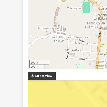
200 m
500 ft
Street View