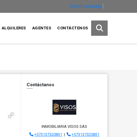
Select Language
▼
ALQUILERES
AGENTES
CONTÁCTENOS
Contáctanos
INMOBILIARIA VISOS SAS
+573137320831
|
+573137320831