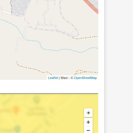
Leaflet
| Wasi - ©
OpenStreetMap