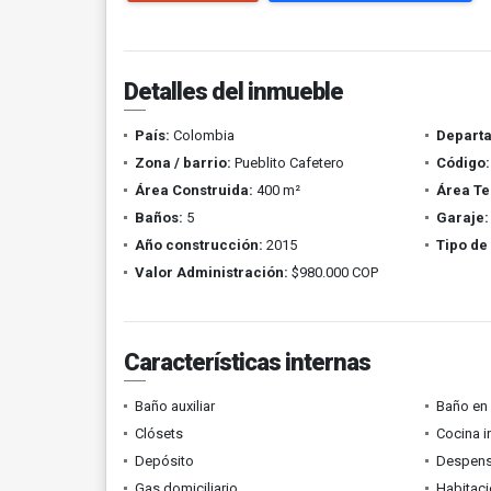
Detalles del inmueble
País:
Colombia
Depart
Zona / barrio:
Pueblito Cafetero
Código:
Área Construida:
400 m²
Área Te
Baños:
5
Garaje:
Año construcción:
2015
Tipo de
Valor Administración:
$980.000 COP
Características internas
Baño auxiliar
Baño en 
Clósets
Cocina i
Depósito
Despen
Gas domiciliario
Habitaci