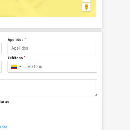
*
Apellidos
*
Teléfono
▼
iarias
cidad