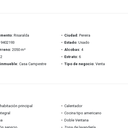
amento:
Risaralda
Ciudad:
Pereira
9402193
Estado:
Usado
rreno:
2050 m²
Alcobas:
4
2
Estrato:
6
 inmueble:
Casa Campestre
Tipo de negocio:
Venta
habitación principal
Calentador
ntegral
Cocina tipo americano
sa
Doble Ventana
ón servicio
Zona de lavandería