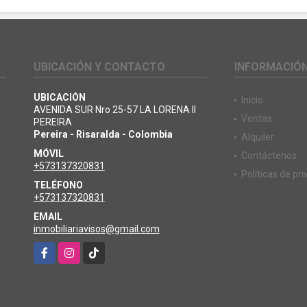
UBICACIÓN Y CONTACTO
INFORMACIÓ
UBICACIÓN
Inicio
AVENIDA SUR Nro 25-57 LA LORENA II
Ventas
PEREIRA
Pereira - Risaralda - Colombia
Alquiler
MÓVIL
Contáctenos
+573137320831
Políticas de pr
TELÉFONO
+573137320831
EMAIL
inmobiliariavisos@gmail.com
Facebook
Instagram
TikTok