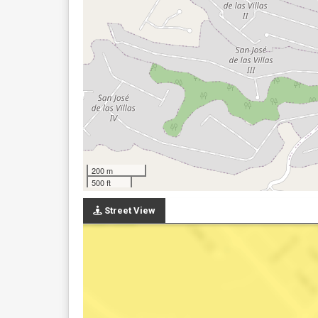
200 m
500 ft
Street View