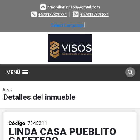
inmobiliariavisos@gmail.com
+573137320831
+573137320831
Select Language
▼
MENÚ
Inicio
Detalles del inmueble
Código
. 7345211
LINDA CASA PUEBLITO