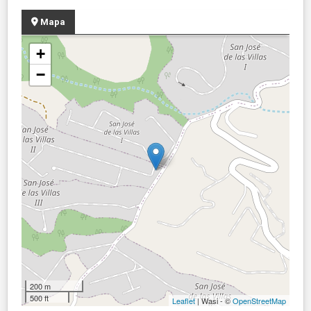
Mapa
+
−
200 m
500 ft
Leaflet
| Wasi - ©
OpenStreetMap