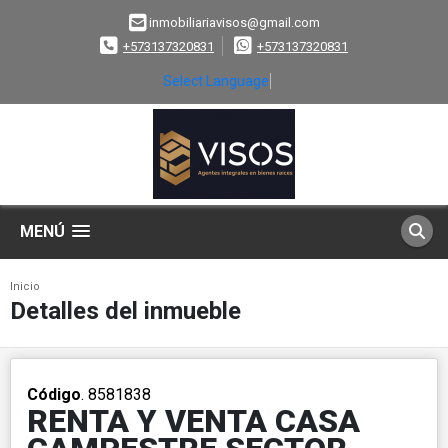
inmobiliariavisos@gmail.com
+573137320831
+573137320831
Select Language
▼
MENÚ
Inicio
Detalles del inmueble
Código
. 8581838
RENTA Y VENTA CASA