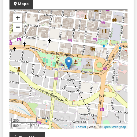
Mapa
+
−
200 m
500 ft
Leaflet
| Wasi - ©
OpenStreetMap