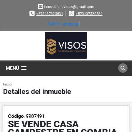
inmobiliariavisos@gmail.com
+573137320831
+573137320831
Select Language
▼
MENÚ
Inicio
Detalles del inmueble
Código
. 9987491
SE VENDE CASA