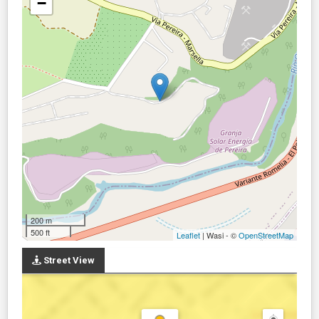
−
200 m
500 ft
Leaflet
| Wasi - ©
OpenStreetMap
Street View