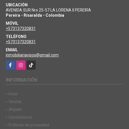
UBICACIÓN
AVENIDA SUR Nro 25-57 LA LORENA II PEREIRA
Pereira - Risaralda - Colombia
MÓVIL
+573137320831
TELÉFONO
+573137320831
EMAIL
inmobiliariavisos@gmail.com
Facebook
Instagram
TikTok
INFORMACIÓN
Inicio
Ventas
Alquiler
Contáctenos
Políticas de privacidad