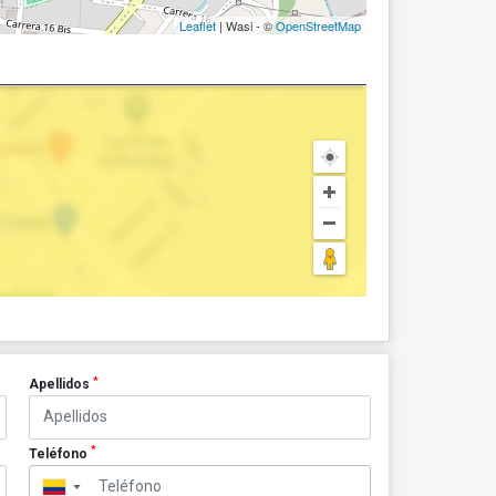
Leaflet
| Wasi - ©
OpenStreetMap
*
Apellidos
*
Teléfono
▼