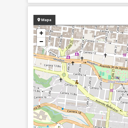
Mapa
+
−