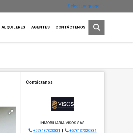
Select Language
▼
ALQUILERES
AGENTES
CONTÁCTENOS
Contáctanos
INMOBILIARIA VISOS SAS
+573137320831
|
+573137320831