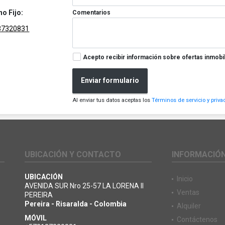
no Fijo:
Comentarios
37320831
Acepto recibir información sobre ofertas inmobil
Enviar formulario
Al enviar tus datos aceptas los
Términos de servicio y priva
UBICACIÓN Y CONTACTO
INFORMACIÓ
UBICACIÓN
Inicio
AVENIDA SUR Nro 25-57 LA LORENA II
Ventas
PEREIRA
Pereira - Risaralda - Colombia
Alquiler
MÓVIL
Contáctenos