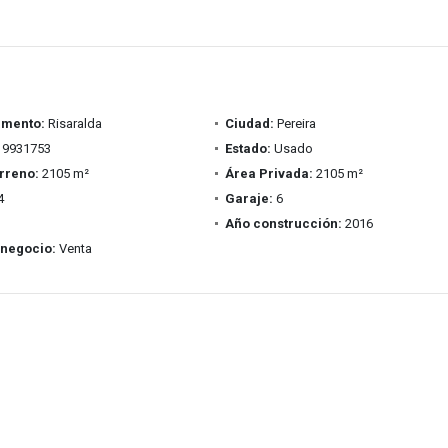
amento:
Risaralda
Ciudad:
Pereira
9931753
Estado:
Usado
rreno:
2105 m²
Área Privada:
2105 m²
4
Garaje:
6
Año construcción:
2016
 negocio:
Venta