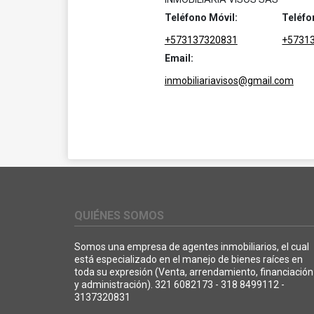
Teléfono Móvil:
Teléfo
+573137320831
+5731
Email:
inmobiliariavisos@gmail.com
QUIÉNES SOMOS
Somos una empresa de agentes inmobiliarios, el cual
está especializado en el manejo de bienes raíces en
toda su expresión (Venta, arrendamiento, financiación
y administración). 321 6082173 - 318 8499112 -
3137320831