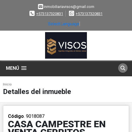
inmobiliariavisos@gmail.com
+573137320831
+573137320831
Select Language
▼
MENÚ
Inicio
Detalles del inmueble
Código
. 9018087
CASA CAMPESTRE EN