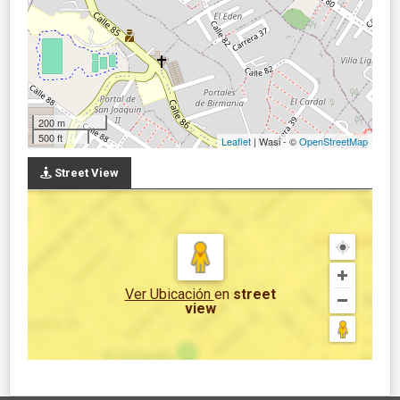
200 m
500 ft
Leaflet
| Wasi - ©
OpenStreetMap
Street View
Ver Ubicación
en
street
view