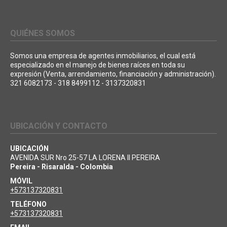
QUIÉNES SOMOS
Somos una empresa de agentes inmobiliarios, el cual está
especializado en el manejo de bienes raíces en toda su
expresión (Venta, arrendamiento, financiación y administración).
321 6082173 - 318 8499112 - 3137320831
UBICACIÓN Y CONTACTO
UBICACIÓN
AVENIDA SUR Nro 25-57 LA LORENA II PEREIRA
Pereira - Risaralda - Colombia
MÓVIL
+573137320831
TELÉFONO
+573137320831