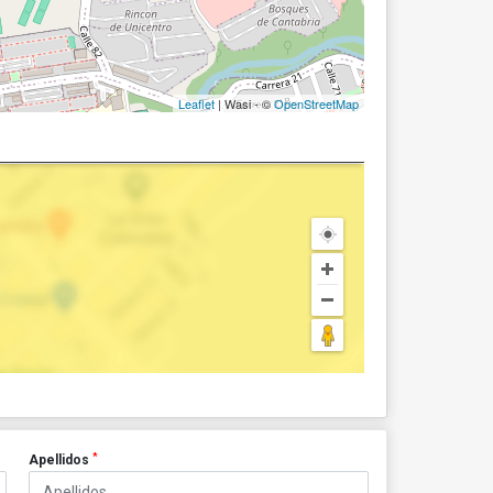
Leaflet
| Wasi - ©
OpenStreetMap
*
Apellidos