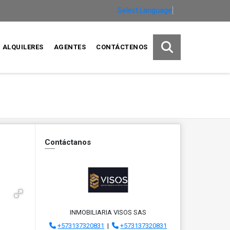
Select Language
▼
ALQUILERES
AGENTES
CONTÁCTENOS
Contáctanos
INMOBILIARIA VISOS SAS
+573137320831
|
+573137320831