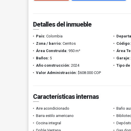
Detalles del inmueble
País:
Colombia
Depart
Zona / barrio:
Cerritos
Código:
Área Construida:
950 m²
Área Te
Baños:
5
Garaje:
Año construcción:
2024
Tipo de
Valor Administración:
$608.000 COP
Características internas
Aire acondicionado
Baño aux
Barra estilo americano
Bibliote
Cocina integral
Depósit
Doble Ventana
Gas domi