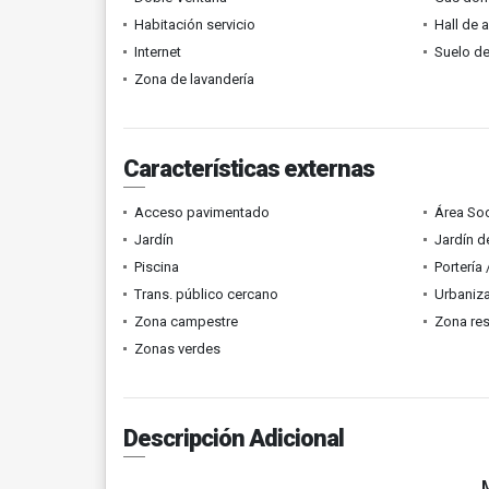
Habitación servicio
Hall de 
Internet
Suelo de
Zona de lavandería
Características externas
Acceso pavimentado
Área Soc
Jardín
Jardín d
Piscina
Portería
Trans. público cercano
Urbaniza
Zona campestre
Zona res
Zonas verdes
Descripción Adicional