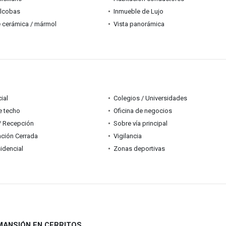
alcobas
Inmueble de Lujo
 cerámica / mármol
Vista panorámica
ial
Colegios / Universidades
e techo
Oficina de negocios
 / Recepción
Sobre vía principal
ción Cerrada
Vigilancia
idencial
Zonas deportivas
MANSIÓN EN CERRITOS