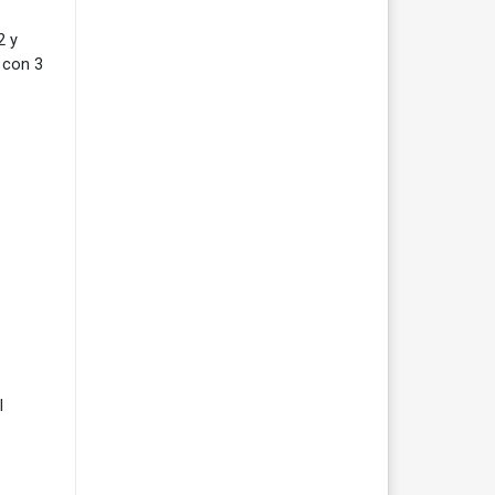
2 y
 con 3
l