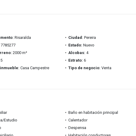
amento:
Risaralda
Ciudad:
Pereira
7785277
Estado:
Nuevo
rreno:
2000 m²
Alcobas:
4
5
Estrato:
6
 inmueble:
Casa Campestre
Tipo de negocio:
Venta
iliar
Baño en habitación principal
ca/Estudio
Calentador
o
Despensa
ciliario
Habitación conductores