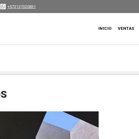
+573137320831
INICIO
VENTAS
OS