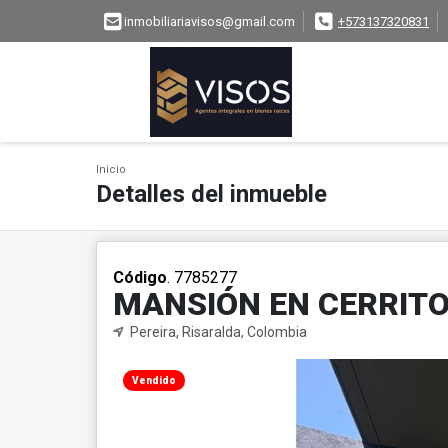
inmobiliariavisos@gmail.com
+573137320831
Inicio
Detalles del inmueble
Código
. 7785277
MANSIÓN EN CERRIT
Pereira, Risaralda, Colombia
Vendido