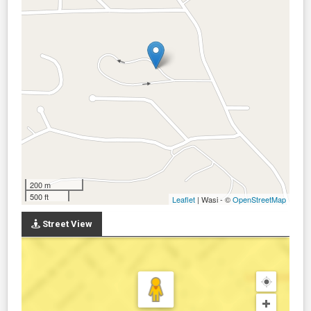
200 m
500 ft
Leaflet
| Wasi - ©
OpenStreetMap
Street View