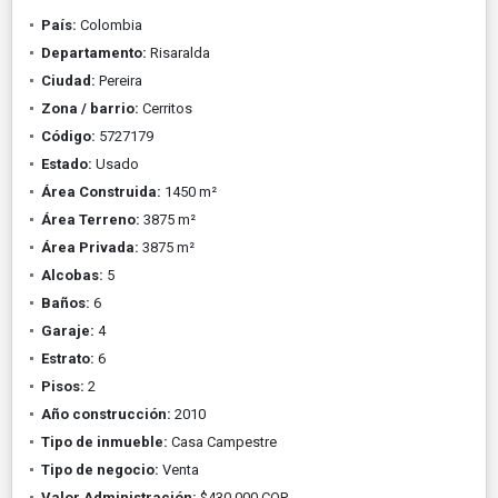
País:
Colombia
Departamento:
Risaralda
Ciudad:
Pereira
Zona / barrio:
Cerritos
Código:
5727179
Estado:
Usado
Área Construida:
1450 m²
Área Terreno:
3875 m²
Área Privada:
3875 m²
Alcobas:
5
Baños:
6
Garaje:
4
Estrato:
6
Pisos:
2
Año construcción:
2010
Tipo de inmueble:
Casa Campestre
Tipo de negocio:
Venta
Valor Administración:
$430.000 COP