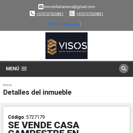
inmobiliariavisos@gmail.com
+573137320831
+573137320831
Select Language
▼
MENÚ
Inicio
Detalles del inmueble
Código
. 5727179
SE VENDE CASA