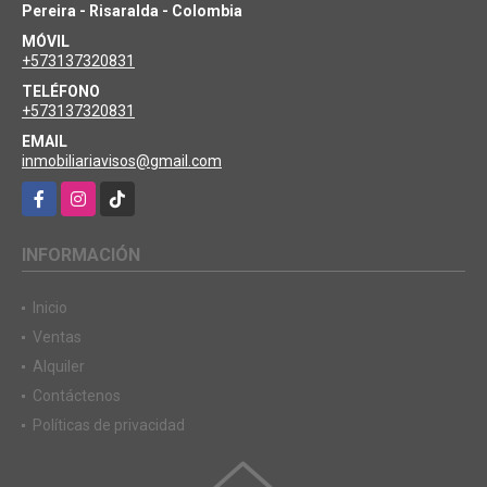
Pereira - Risaralda - Colombia
MÓVIL
+573137320831
TELÉFONO
+573137320831
EMAIL
inmobiliariavisos@gmail.com
Facebook
Instagram
TikTok
INFORMACIÓN
Inicio
Ventas
Alquiler
Contáctenos
Políticas de privacidad