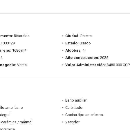
amento:
Risaralda
Ciudad:
Pereira
10001291
Estado:
Usado
rreno:
1686 m²
Alcobas:
4
4
Año construcción:
2025
 negocio:
Venta
Valor Administración:
$480.000 COP
Baño auxiliar
tilo americano
Calentador
ntegral
Cocina tipo americano
 cerámica / mármol
Vestidor
anorámica