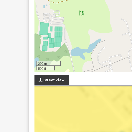
200 m
500 ft
Street View