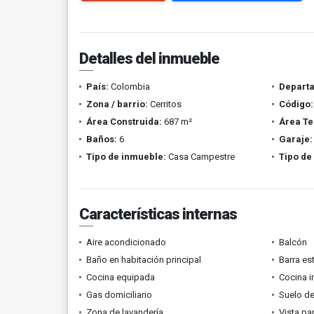
Detalles del inmueble
País:
Colombia
Depart
Zona / barrio:
Cerritos
Código:
Área Construida:
687 m²
Área Te
Baños:
6
Garaje:
Tipo de inmueble:
Casa Campestre
Tipo de
Características internas
Aire acondicionado
Balcón
Baño en habitación principal
Barra es
Cocina equipada
Cocina i
Gas domiciliario
Suelo de
Zona de lavandería
Vista p