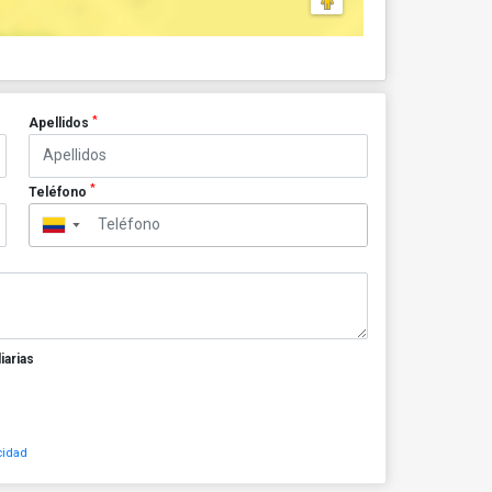
*
Apellidos
*
Teléfono
▼
iarias
cidad