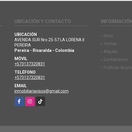
UBICACIÓN Y CONTACTO
INFORMACIÓ
UBICACIÓN
Inicio
AVENIDA SUR Nro 25-57 LA LORENA II
Ventas
PEREIRA
Pereira - Risaralda - Colombia
Alquiler
MÓVIL
Contáctenos
+573137320831
Políticas de pr
TELÉFONO
+573137320831
EMAIL
inmobiliariavisos@gmail.com
Facebook
Instagram
TikTok