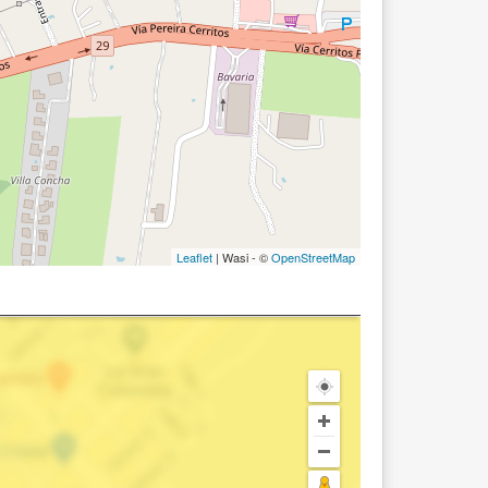
Leaflet
| Wasi - ©
OpenStreetMap