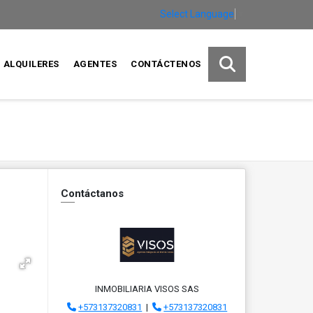
Select Language
▼
ALQUILERES
AGENTES
CONTÁCTENOS
Contáctanos
INMOBILIARIA VISOS SAS
+573137320831
|
+573137320831