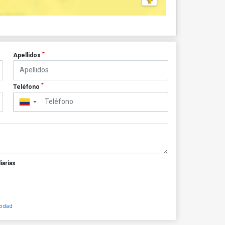
*
Apellidos
*
Teléfono
▼
iarias
cidad