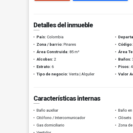
Detalles del inmueble
País:
Colombia
Depart
Zona / barrio:
Pinares
Código:
Área Construida:
85 m²
Área Te
Alcobas:
2
Baños:
Estrato:
6
Pisos:
4
Tipo de negocio:
Venta | Alquiler
Valor A
Características internas
Baño auxiliar
Baño en 
Citófono / Intercomunicador
Clósets
Gas domiciliario
Zona de 
Vestidor