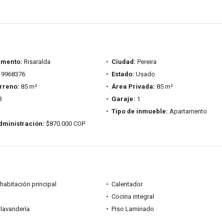
amento:
Risaralda
Ciudad:
Pereira
9968376
Estado:
Usado
rreno:
85 m²
Área Privada:
85 m²
3
Garaje:
1
Tipo de inmueble:
Apartamento
dministración:
$870.000 COP
habitación principal
Calentador
Cocina integral
lavandería
Piso Laminado