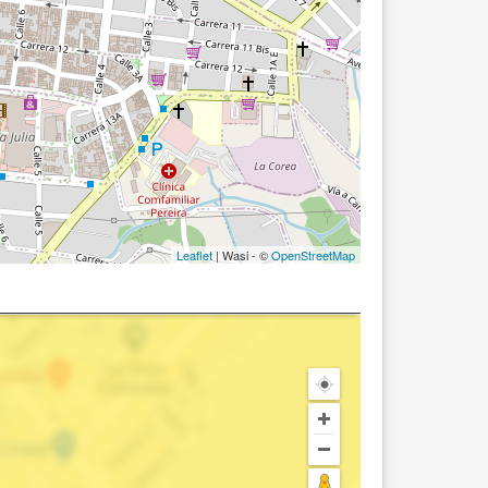
Leaflet
| Wasi - ©
OpenStreetMap