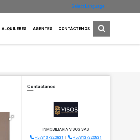
Select Language
▼
ALQUILERES
AGENTES
CONTÁCTENOS
Contáctanos
INMOBILIARIA VISOS SAS
+573137320831
|
+573137320831