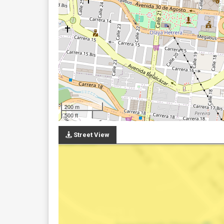
200 m
500 ft
Street View