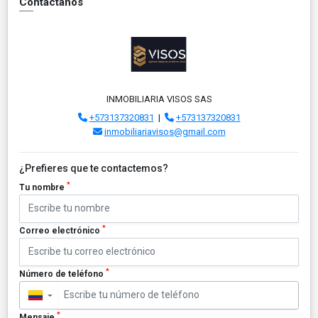
Contáctanos
INMOBILIARIA VISOS SAS
+573137320831
|
+573137320831
inmobiliariavisos@gmail.com
¿Prefieres que te contactemos?
*
Tu nombre
*
Correo electrónico
*
Número de teléfono
▼
*
Mensaje