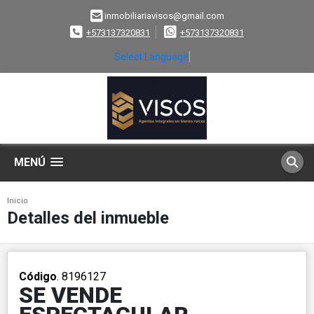
inmobiliariavisos@gmail.com
+573137320831
+573137320831
Select Language
▼
MENÚ
Inicio
Detalles del inmueble
Código
. 8196127
SE VENDE