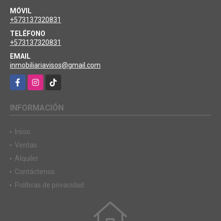
MÓVIL
+573137320831
TELÉFONO
+573137320831
EMAIL
inmobiliariavisos@gmail.com
Facebook
Instagram
TikTok
INFORMACIÓN
Inicio
Ventas
Alquiler
Contáctenos
Políticas de privacidad