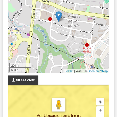
200 m
500 ft
Leaflet
| Wasi - ©
OpenStreetMap
Street View
Ver Ubicación
en
street