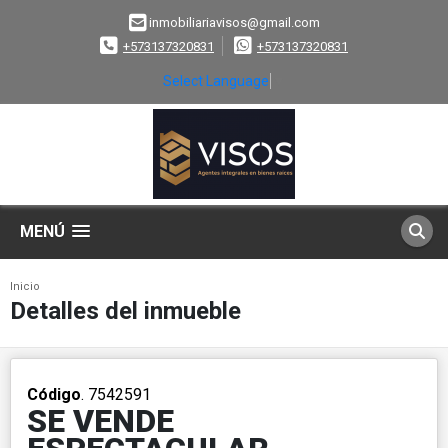
inmobiliariavisos@gmail.com
+573137320831
+573137320831
Select Language
▼
MENÚ
Inicio
Detalles del inmueble
Código
. 7542591
SE VENDE