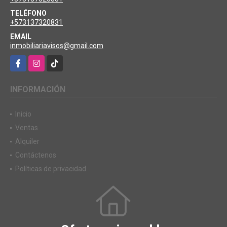
TELÉFONO
+573137320831
EMAIL
inmobiliariavisos@gmail.com
Facebook
Instagram
TikTok
INFORMACIÓN
Inicio
Ventas
Alquiler
Contáctenos
Políticas de privacidad