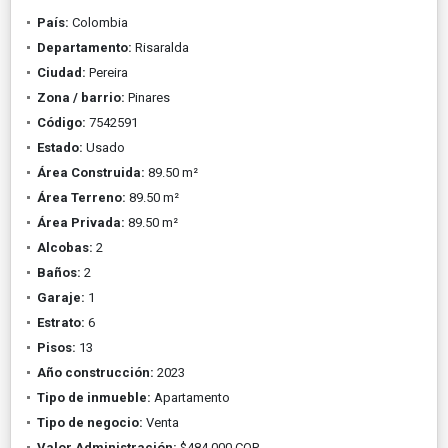
País:
Colombia
Departamento:
Risaralda
Ciudad:
Pereira
Zona / barrio:
Pinares
Código:
7542591
Estado:
Usado
Área Construida:
89.50 m²
Área Terreno:
89.50 m²
Área Privada:
89.50 m²
Alcobas:
2
Baños:
2
Garaje:
1
Estrato:
6
Pisos:
13
Año construcción:
2023
Tipo de inmueble:
Apartamento
Tipo de negocio:
Venta
Valor Administración:
$484.000 COP