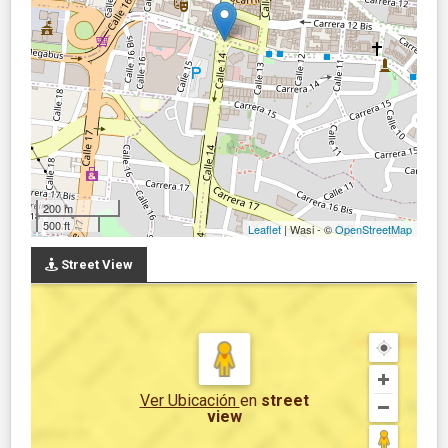
200 m
500 ft
Leaflet
| Wasi - ©
OpenStreetMap
Street View
Ver Ubicación
en
street
view