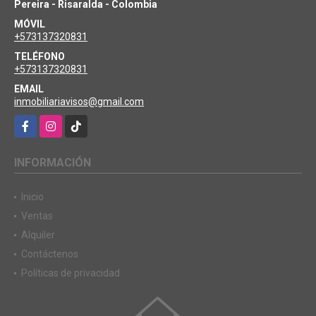
Pereira - Risaralda - Colombia
MÓVIL
+573137320831
TELÉFONO
+573137320831
EMAIL
inmobiliariavisos@gmail.com
Facebook
Instagram
TikTok
INFORMACIÓN
Inicio
Ventas
Alquiler
Contáctenos
Políticas de privacidad