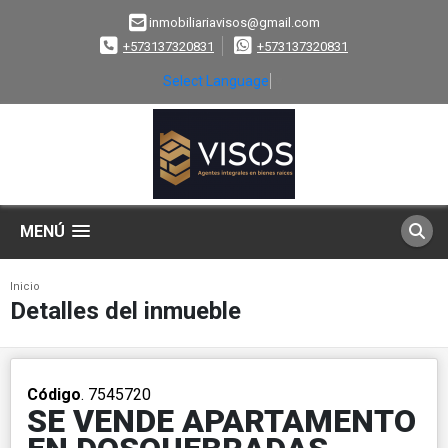
inmobiliariavisos@gmail.com
+573137320831
+573137320831
Select Language
▼
MENÚ
Inicio
Detalles del inmueble
Código
. 7545720
SE VENDE APARTAMENTO