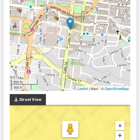
200 m
500 ft
Leaflet
| Wasi - ©
OpenStreetMap
Street View