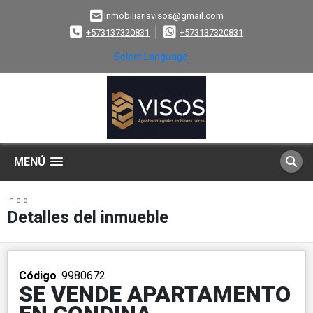
inmobiliariavisos@gmail.com
+573137320831
+573137320831
Select Language
▼
MENÚ
Inicio
Detalles del inmueble
Código
. 9980672
SE VENDE APARTAMENTO