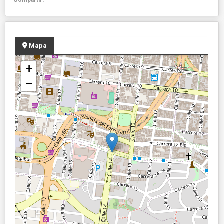
Mapa
+
−