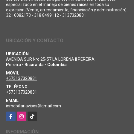
especializado en el manejo de bienes raíces en toda su
expresión (Venta, arrendamiento, financiación y administración).
321 6082173 - 318 8499112 - 3137320831
UBICACIÓN Y CONTACTO
UBICACIÓN
AVENIDA SUR Nro 25-57 LA LORENA II PEREIRA
Pereira - Risaralda - Colombia
MÓVIL
+573137320831
TELÉFONO
+573137320831
EMAIL
inmobiliariavisos@gmail.com
Facebook
Instagram
TikTok
INFORMACIÓN