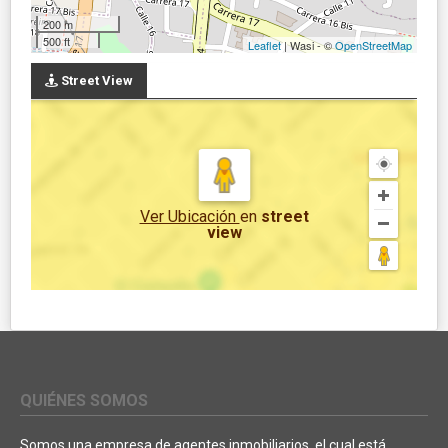
200 m
500 ft
Leaflet
| Wasi - ©
OpenStreetMap
Street View
Ver Ubicación
en
street
view
QUIÉNES SOMOS
Somos una empresa de agentes inmobiliarios, el cual está