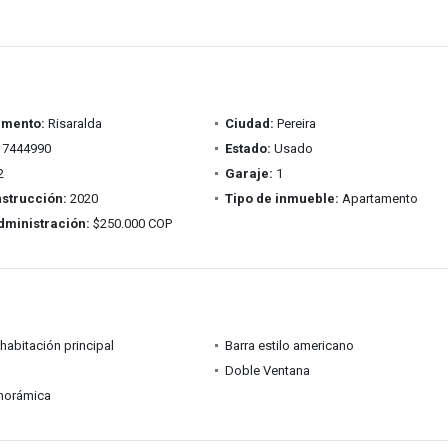
amento:
Risaralda
Ciudad:
Pereira
7444990
Estado:
Usado
2
Garaje:
1
strucción:
2020
Tipo de inmueble:
Apartamento
dministración:
$250.000 COP
habitación principal
Barra estilo americano
Doble Ventana
anorámica