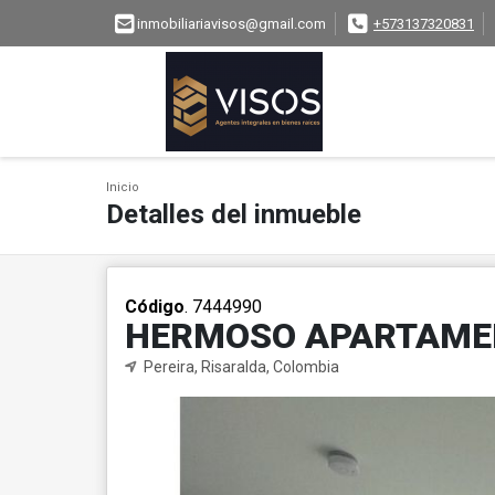
inmobiliariavisos@gmail.com
+573137320831
Inicio
Detalles del inmueble
Código
. 7444990
HERMOSO APARTAME
Pereira, Risaralda, Colombia