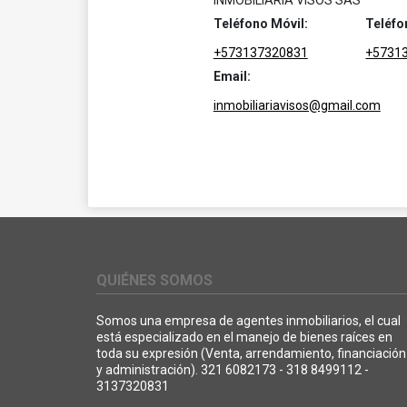
INMOBILIARIA VISOS SAS
Teléfono Móvil:
Teléfo
+573137320831
+5731
Email:
inmobiliariavisos@gmail.com
QUIÉNES SOMOS
Somos una empresa de agentes inmobiliarios, el cual
está especializado en el manejo de bienes raíces en
toda su expresión (Venta, arrendamiento, financiación
y administración). 321 6082173 - 318 8499112 -
3137320831