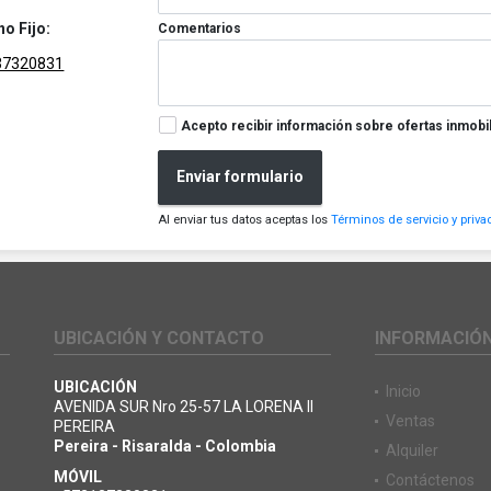
no Fijo:
Comentarios
37320831
Acepto recibir información sobre ofertas inmobil
Enviar formulario
Al enviar tus datos aceptas los
Términos de servicio y priva
UBICACIÓN Y CONTACTO
INFORMACIÓ
UBICACIÓN
Inicio
AVENIDA SUR Nro 25-57 LA LORENA II
Ventas
PEREIRA
Pereira - Risaralda - Colombia
Alquiler
MÓVIL
Contáctenos