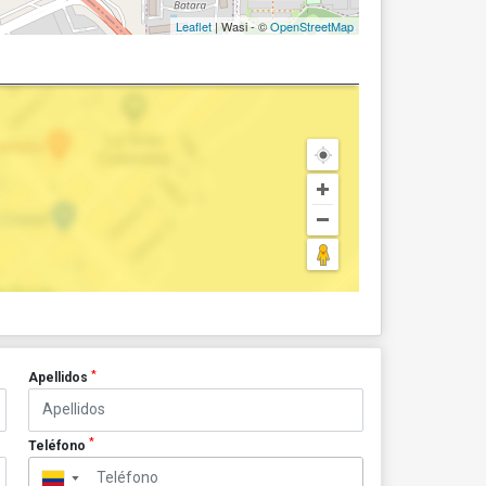
Leaflet
| Wasi - ©
OpenStreetMap
*
Apellidos
*
Teléfono
▼