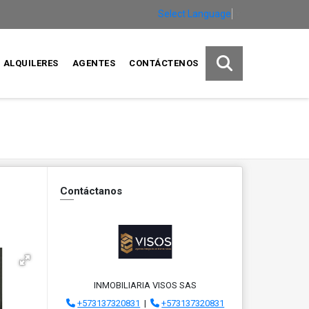
Select Language
▼
ALQUILERES
AGENTES
CONTÁCTENOS
Contáctanos
INMOBILIARIA VISOS SAS
+573137320831
|
+573137320831