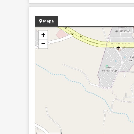
Mapa
+
−