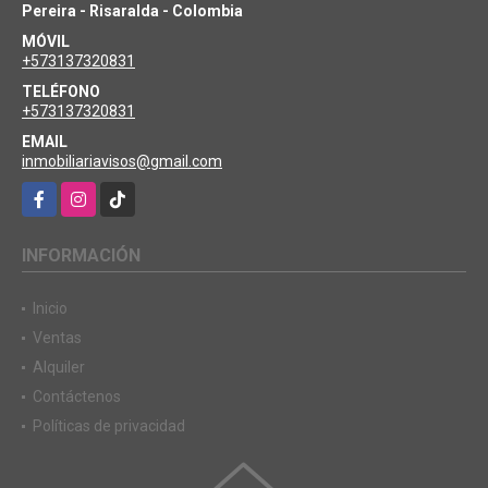
Pereira - Risaralda - Colombia
MÓVIL
+573137320831
TELÉFONO
+573137320831
EMAIL
inmobiliariavisos@gmail.com
Facebook
Instagram
TikTok
INFORMACIÓN
Inicio
Ventas
Alquiler
Contáctenos
Políticas de privacidad