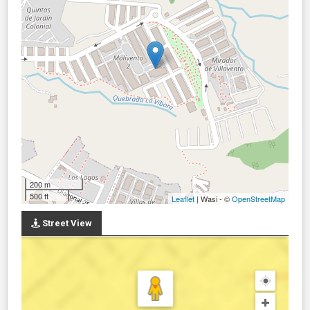
200 m
500 ft
Leaflet
| Wasi - ©
OpenStreetMap
Street View