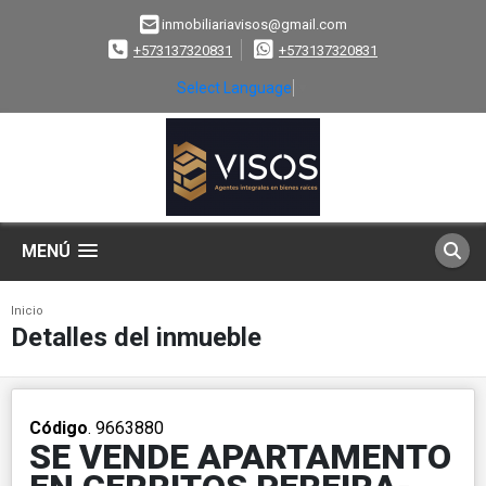
inmobiliariavisos@gmail.com
+573137320831
+573137320831
Select Language
▼
MENÚ
Inicio
Detalles del inmueble
Código
. 9663880
SE VENDE APARTAMENTO