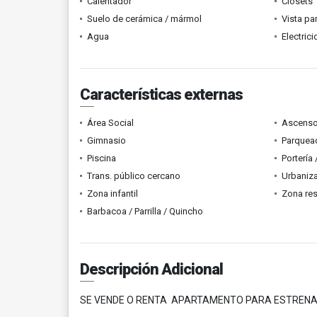
Calentador
Clósets
Suelo de cerámica / mármol
Vista p
Agua
Electric
Características externas
Área Social
Ascenso
Gimnasio
Parquead
Piscina
Portería
Trans. público cercano
Urbaniza
Zona infantil
Zona res
Barbacoa / Parrilla / Quincho
Descripción Adicional
SE VENDE O RENTA APARTAMENTO PARA ESTRENAR 