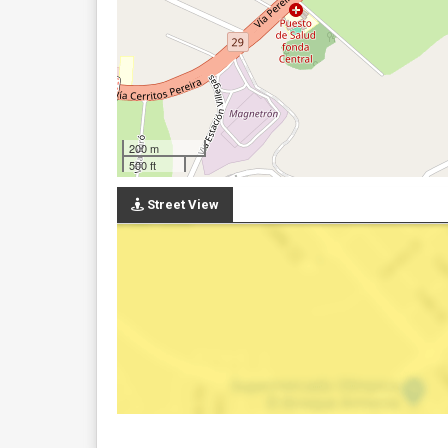
200 m
500 ft
Street View