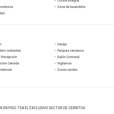
Cocina integral
anorámica
Zona de lavandería
idad
r
Garaje
ero visitantes
Parques cercanos
 / Recepción
Salón Comunal
ción Cerrada
Vigilancia
idencial
Zonas verdes
EN PISO 7 EN EL EXCLUSIVO SECTOR DE CERRITOS