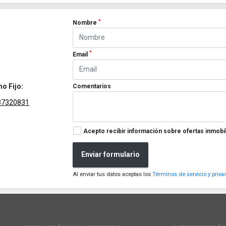
*
Nombre
*
Email
no Fijo:
Comentarios
37320831
Acepto recibir información sobre ofertas inmobil
Enviar formulario
Al enviar tus datos aceptas los
Términos de servicio y priva