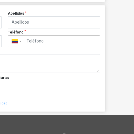
*
Apellidos
*
Teléfono
▼
iarias
cidad