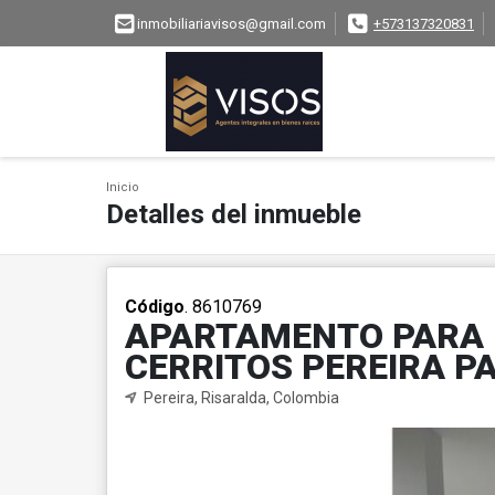
inmobiliariavisos@gmail.com
+573137320831
Inicio
Detalles del inmueble
Código
. 8610769
APARTAMENTO PARA L
CERRITOS PEREIRA P
Pereira, Risaralda, Colombia