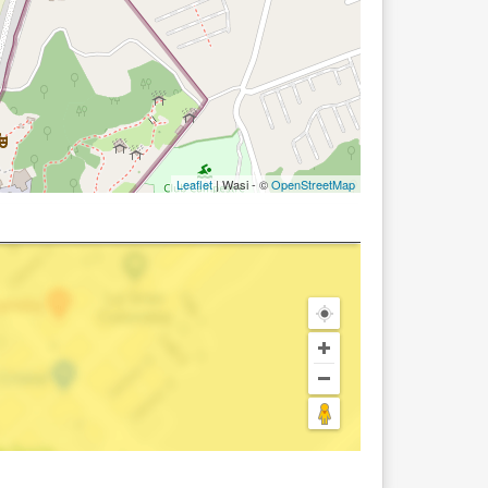
Leaflet
| Wasi - ©
OpenStreetMap