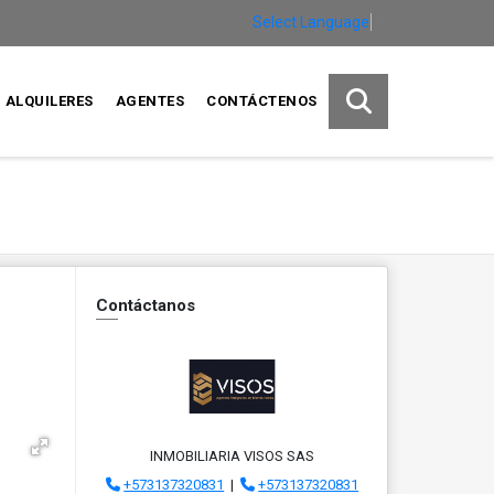
Select Language
▼
ALQUILERES
AGENTES
CONTÁCTENOS
Contáctanos
INMOBILIARIA VISOS SAS
+573137320831
|
+573137320831