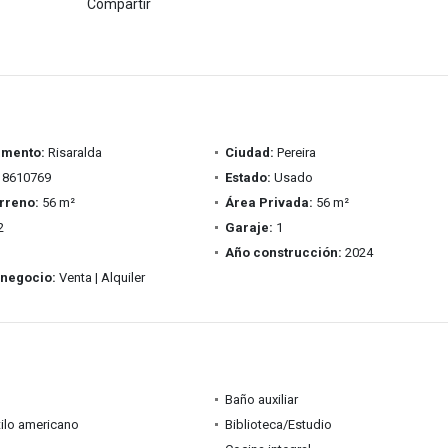
Compartir
amento:
Risaralda
Ciudad:
Pereira
8610769
Estado:
Usado
rreno:
56 m²
Área Privada:
56 m²
2
Garaje:
1
Año construcción:
2024
 negocio:
Venta | Alquiler
Baño auxiliar
tilo americano
Biblioteca/Estudio