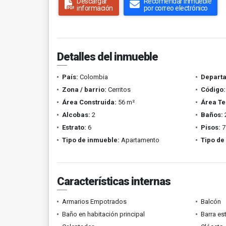
Descargar
Recomendar inmueble
información
por correo electrónico
Detalles del inmueble
País:
Colombia
Depart
Zona / barrio:
Cerritos
Código:
Área Construida:
56 m²
Área Te
Alcobas:
2
Baños:
Estrato:
6
Pisos:
7
Tipo de inmueble:
Apartamento
Tipo de
Características internas
Armarios Empotrados
Balcón
Baño en habitación principal
Barra es