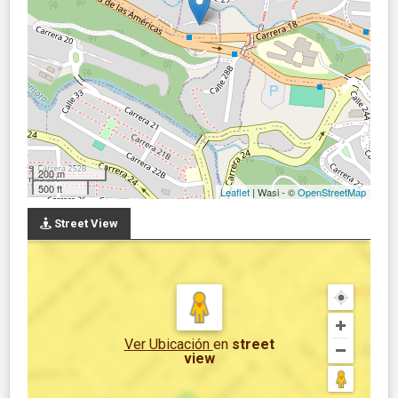
200 m
500 ft
Leaflet
| Wasi - ©
OpenStreetMap
Street View
Ver Ubicación
en
street
view