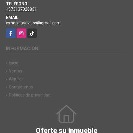
TELÉFONO
+573137320831
EMAIL
inmobiliariavisos@gmail.com
Facebook
Instagram
TikTok
INFORMACIÓN
Inicio
Ventas
Alquiler
Contáctenos
Políticas de privacidad
Oferte su inmueble