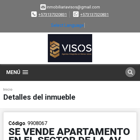
inmobiliariavisos@gmail.com
+573137320831
+573137320831
Select Language
▼
MENÚ
Inicio
Detalles del inmueble
Código
. 9908067
SE VENDE APARTAMENTO