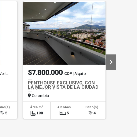
$7.800.000
$2.20
 Venta
COP
| Alquiler
PENTHOUSE EXCLUSIVO, CON
SE VEND
LA MEJOR VISTA DE LA CIUDAD
CASA CA
EN ÁLAMOS
Colombia
Colombi
2
2
año(s)
Área m
Alcobas
Baño(s)
Área m
5
198
5
4
443