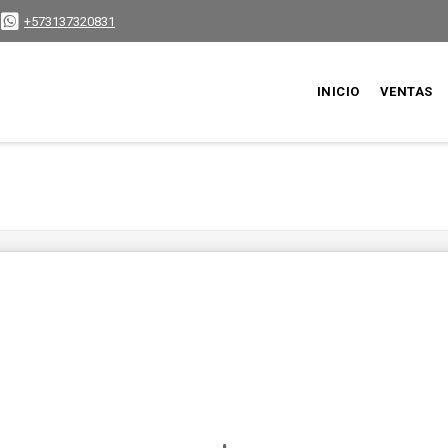
+573137320831
INICIO
VENTAS