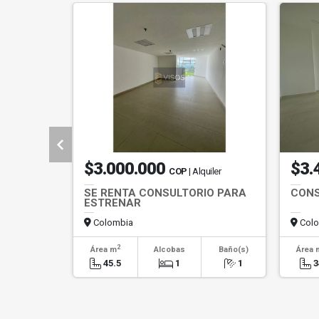
$3.000.000
$3.
COP
| Alquiler
SE RENTA CONSULTORIO PARA
CONS
ESTRENAR
Colombia
Colo
2
Área m
Alcobas
Baño(s)
Área 
45.5
1
1
3