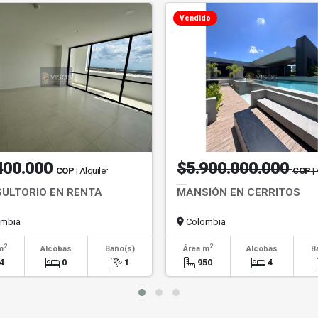
Vendido
400.000
$5.900.000.000
COP
| Alquiler
COP
|
ULTORIO EN RENTA
MANSIÓN EN CERRITOS
mbia
Colombia
2
2
m
Alcobas
Baño(s)
Área m
Alcobas
B
4
0
1
950
4