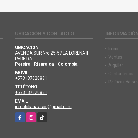
UBICACIÓN Y CONTACTO
INFORMACIÓ
UBICACIÓN
Inicio
AVENIDA SUR Nro 25-57 LA LORENA II
Ventas
PEREIRA
Pereira - Risaralda - Colombia
Alquiler
MÓVIL
Contáctenos
+573137320831
Políticas de pr
TELÉFONO
+573137320831
EMAIL
inmobiliariavisos@gmail.com
Facebook
Instagram
TikTok