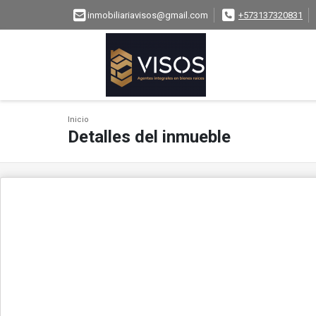
inmobiliariavisos@gmail.com
+573137320831
Inicio
Detalles del inmueble