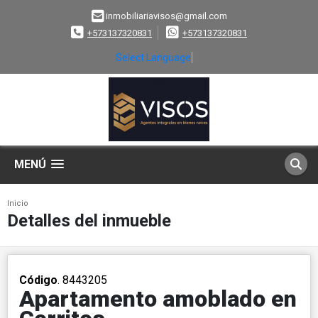
inmobiliariavisos@gmail.com
+573137320831
+573137320831
Select Language
▼
MENÚ
Inicio
Detalles del inmueble
Código
. 8443205
Apartamento amoblado en