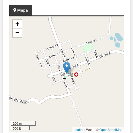
Mapa
+
−
200 m
500 ft
Leaflet
| Wasi - ©
OpenStreetMap