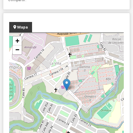
Mapa
+
−