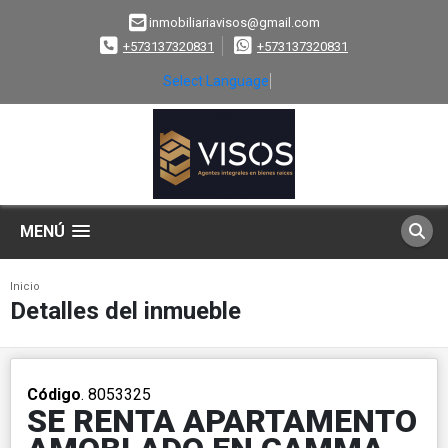
inmobiliariavisos@gmail.com
+573137320831
+573137320831
Select Language
▼
MENÚ
Inicio
Detalles del inmueble
Código
. 8053325
SE RENTA APARTAMENTO