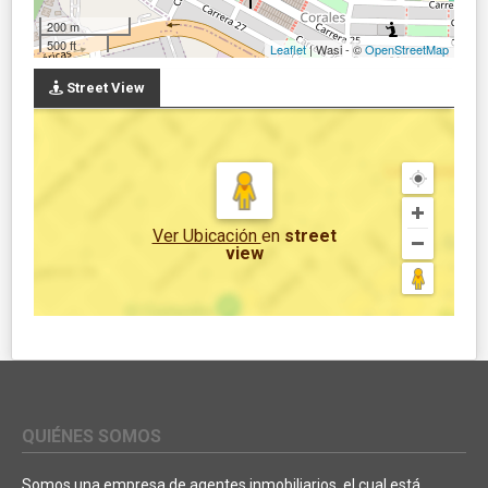
200 m
500 ft
Leaflet
| Wasi - ©
OpenStreetMap
Street View
Ver Ubicación
en
street
view
QUIÉNES SOMOS
Somos una empresa de agentes inmobiliarios, el cual está