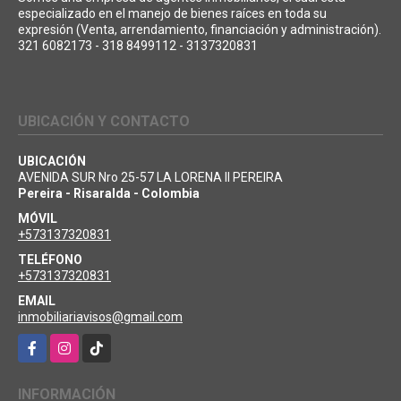
especializado en el manejo de bienes raíces en toda su
expresión (Venta, arrendamiento, financiación y administración).
321 6082173 - 318 8499112 - 3137320831
UBICACIÓN Y CONTACTO
UBICACIÓN
AVENIDA SUR Nro 25-57 LA LORENA II PEREIRA
Pereira - Risaralda - Colombia
MÓVIL
+573137320831
TELÉFONO
+573137320831
EMAIL
inmobiliariavisos@gmail.com
Facebook
Instagram
TikTok
INFORMACIÓN