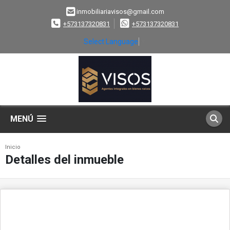
inmobiliariavisos@gmail.com
+573137320831
+573137320831
Select Language
▼
MENÚ
Inicio
Detalles del inmueble