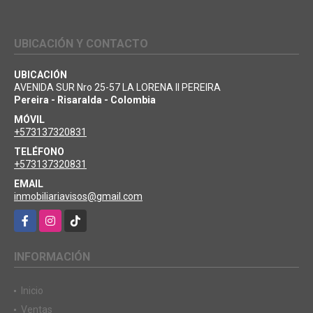
UBICACIÓN Y CONTACTO
UBICACIÓN
AVENIDA SUR Nro 25-57 LA LORENA II PEREIRA
Pereira - Risaralda - Colombia
MÓVIL
+573137320831
TELÉFONO
+573137320831
EMAIL
inmobiliariavisos@gmail.com
Facebook
Instagram
TikTok
INFORMACIÓN
Inicio
Ventas