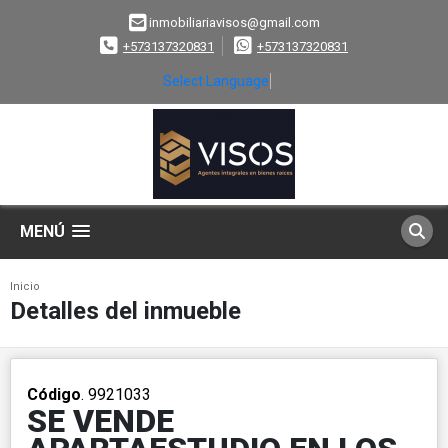
inmobiliariavisos@gmail.com
+573137320831
+573137320831
Select Language
▼
MENÚ
Inicio
Detalles del inmueble
Código
. 9921033
SE VENDE