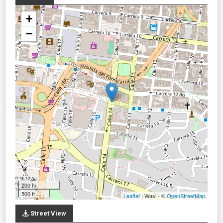
+
−
200 m
500 ft
Leaflet
| Wasi - ©
OpenStreetMap
Street View