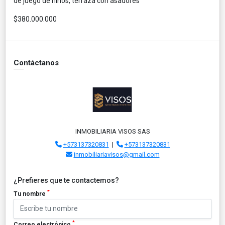
de juego de niños, terraza con asadores
$380.000.000
Contáctanos
INMOBILIARIA VISOS SAS
+573137320831
|
+573137320831
inmobiliariavisos@gmail.com
¿Prefieres que te contactemos?
*
Tu nombre
*
Correo electrónico