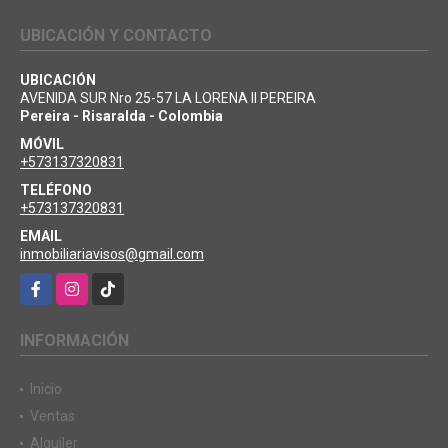
UBICACIÓN Y CONTACTO
UBICACIÓN
AVENIDA SUR Nro 25-57 LA LORENA II PEREIRA
Pereira - Risaralda - Colombia
MÓVIL
+573137320831
TELÉFONO
+573137320831
EMAIL
inmobiliariavisos@gmail.com
Facebook
Instagram
TikTok
INFORMACIÓN
Inicio
Ventas
Alquiler